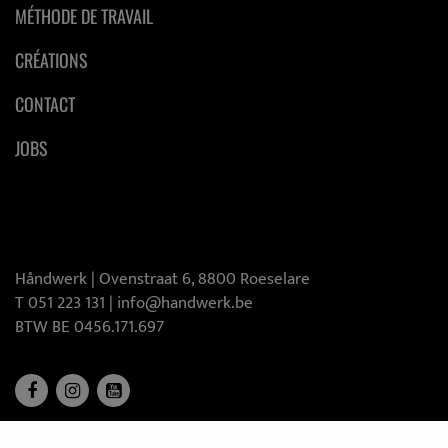
MÉTHODE DE TRAVAIL
CRÉATIONS
CONTACT
JOBS
[:swvar:icon:5:]
Håndwerk |
Ovenstraat 6, 8800 Roeselare
T 051 223 131
|
info@handwerk.be
BTW BE 0456.171.697