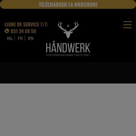
TÉLÉCHARGER LA BROCHURE
JOBS
LIGNE DE SERVICE 7/7:
051 34 58 59
|
|
NL
FR
EN