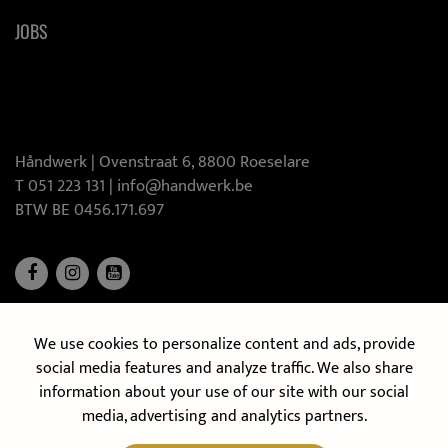
JOBS
[:swvar:icon:5:]
Håndwerk |
Ovenstraat 6, 8800 Roeselare
T 051 223 131
|
info@handwerk.be
BTW BE 0456.171.697
We use cookies to personalize content and ads, provide
DÉCOUVREZ NOTRE CUISINE MOBILE
social media features and analyze traffic. We also share
information about your use of our site with our social
media, advertising and analytics partners.