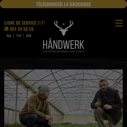
TÉLÉCHARGER LA BROCHURE
JOBS
LIGNE DE SERVICE 7/7:
051 34 58 59
|
|
NL
FR
EN