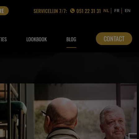
|
|
NL
FR
EN
RE
SERVICELIJN 7/7:
051 22 31 31
CONTACT
TIES
LOOKBOOK
BLOG