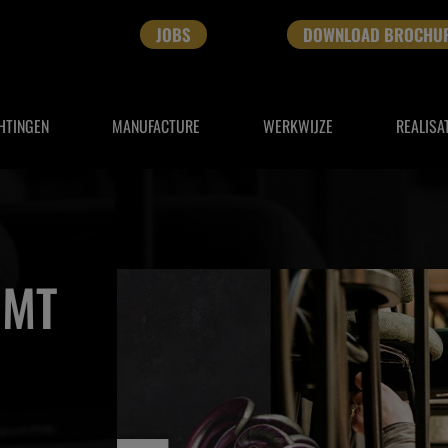
JOBS
DOWNLOAD BROCHU
HTINGEN
MANUFACTURE
WERKWIJZE
REALISA
OMT