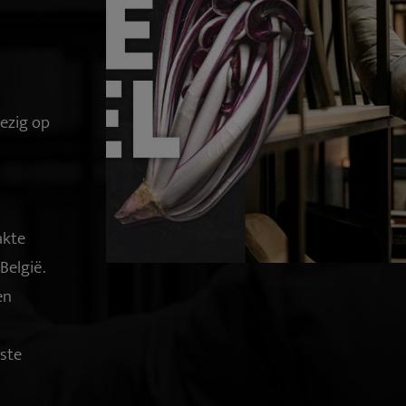
ezig op
akte
België.
en
ste