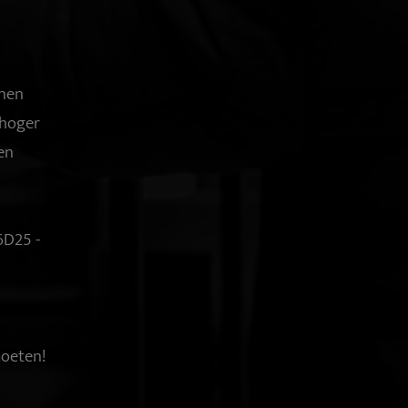
nnen
 hoger
en
6D25 -
moeten!