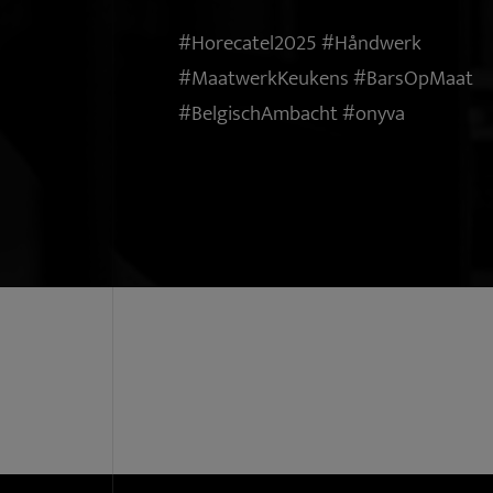
#Horecatel2025 #Håndwerk
#MaatwerkKeukens #BarsOpMaat
#BelgischAmbacht #onyva