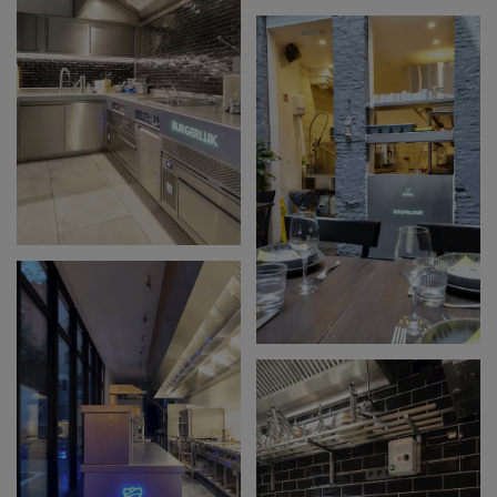
KONRAD-
ADENAUER-
STIFTUNG /
EVENTKEUKEN
BURGERLIJK
AMBACHTELIJKE
KEUKEN OP MAAT
VOOR CHAPELUUR