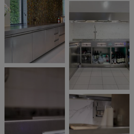
CARRELLO -
BLANKENBERGE
P.V.K. KNOKKE
LIBERTINE * - ERPE-
MERE