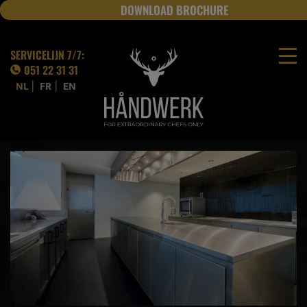
DOWNLOAD BROCHURE
JOBS
SERVICELIJN 7/7:
051 22 31 31
|
|
NL
FR
EN