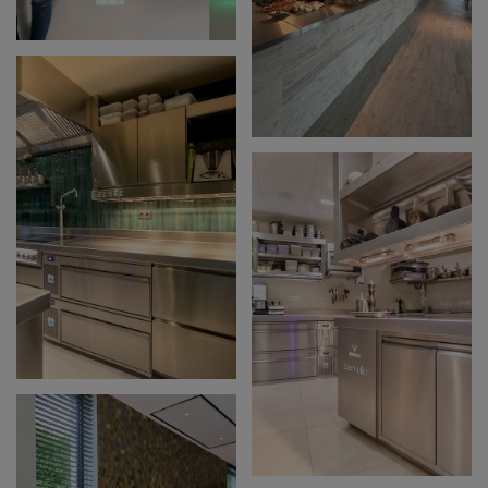
ARCHIBALD DE
PRINCE -
ECHTERNACH (LU)
COTTON KITCHEN -
ROESELARE
COMPAGNIQUE -
LIEVEGEM