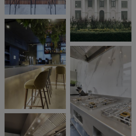
OUTDOOR & PRIVATE
KITCHENS
BLAUWHUIS
KASTEEL
BLAUWHUIS -
KOETSHUIS