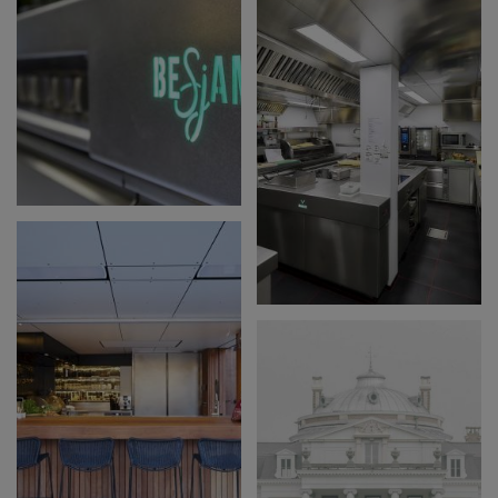
LAFAUT
GASTROPUB
BESJAMEL
ROESELARE
HOTEL AMBIOTEL
TONGEREN