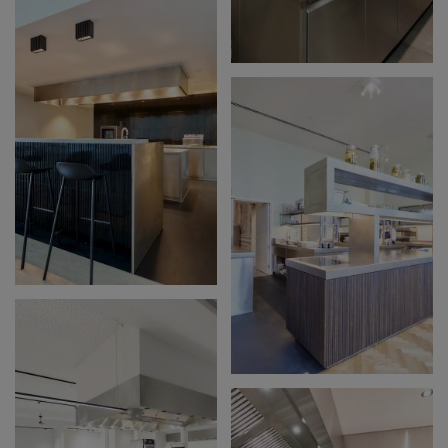
DERRY'S FRITUUR
WOODCAFÉ
GALMAARDEN
SCHRIJNWERKERIJ
SCHOTTE
REALISATIE HOTEL