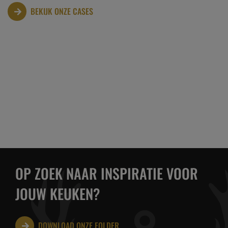
LA HOWARDERIE
BEKIJK ONZE CASES
OP ZOEK NAAR INSPIRATIE VOOR
JOUW KEUKEN?
DOWNLOAD ONZE FOLDER