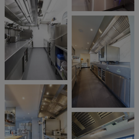
KARAKTER VOOR
ONISM
OPEN KEUKEN VOOR
MEAT 44 MET
WARMTESTRALER
ALS EYECATCHER
ZARZA LEUVEN
BARISDAM IN
WERKEN