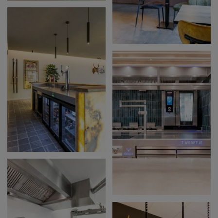
MOLFAR - BRUSSEL
FERMOED -
MOORSLEDE
MEUBELEN WEYNE
'T WERFTJE -