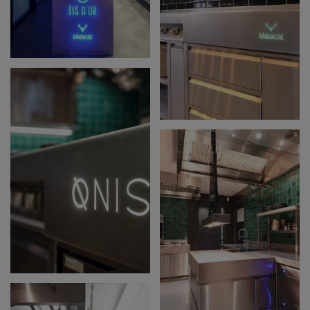
KEUKEN OP MAAT
VAN DE EERSTE KOK
VAN BELGIË 2018
PROFESSIONELE
MAATKEUKEN VOOR
RESTAURANT MOUT
IN DAMME
KEUKEN MET