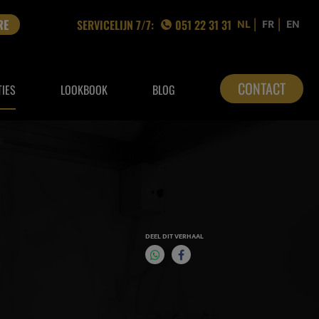
|
|
NL
FR
EN
RE
SERVICELIJN 7/7:
051 22 31 31
CONTACT
TIES
LOOKBOOK
BLOG
DEEL DIT VERHAAL