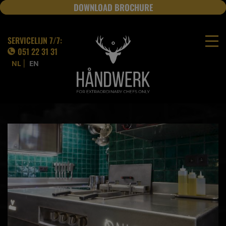
DOWNLOAD BROCHURE
JOBS
SERVICELIJN 7/7:
051 22 31 31
|
NL
EN