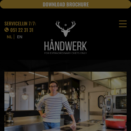
DOWNLOAD BROCHURE
JOBS
SERVICELIJN 7/7:
051 22 31 31
|
NL
EN