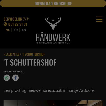
DOWNLOAD BROCHURE
JOBS
SERVICELIJN 7/7:
051 22 31 31
|
|
NL
FR
EN
REALISATIES
> 'T SCHUTTERSHOF
'T SCHUTTERSHOF
DEEL DIT VERHAAL
Een prachtig nieuwe horecazaak in hartje Ardooie.